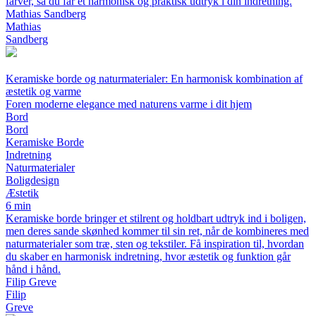
farver, så du får et harmonisk og praktisk udtryk i din indretning.
Mathias Sandberg
Mathias
Sandberg
Keramiske borde og naturmaterialer: En harmonisk kombination af
æstetik og varme
Foren moderne elegance med naturens varme i dit hjem
Bord
Bord
Keramiske Borde
Indretning
Naturmaterialer
Boligdesign
Æstetik
6 min
Keramiske borde bringer et stilrent og holdbart udtryk ind i boligen,
men deres sande skønhed kommer til sin ret, når de kombineres med
naturmaterialer som træ, sten og tekstiler. Få inspiration til, hvordan
du skaber en harmonisk indretning, hvor æstetik og funktion går
hånd i hånd.
Filip Greve
Filip
Greve