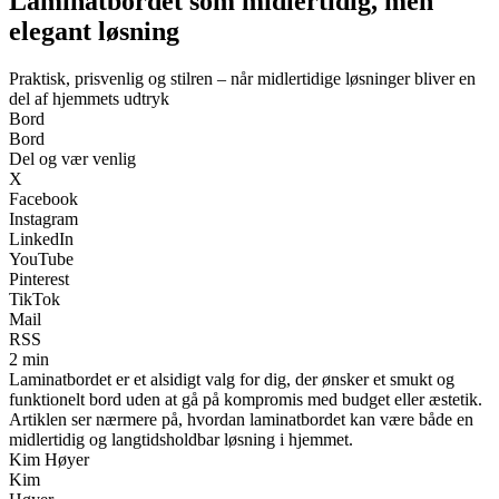
Laminatbordet som midlertidig, men
elegant løsning
Praktisk, prisvenlig og stilren – når midlertidige løsninger bliver en
del af hjemmets udtryk
Bord
Bord
Del og vær venlig
X
Facebook
Instagram
LinkedIn
YouTube
Pinterest
TikTok
Mail
RSS
2 min
Laminatbordet er et alsidigt valg for dig, der ønsker et smukt og
funktionelt bord uden at gå på kompromis med budget eller æstetik.
Artiklen ser nærmere på, hvordan laminatbordet kan være både en
midlertidig og langtidsholdbar løsning i hjemmet.
Kim Høyer
Kim