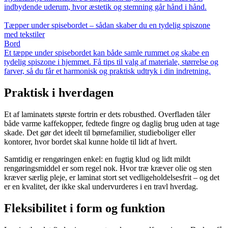
indbydende uderum, hvor æstetik og stemning går hånd i hånd.
Tæpper under spisebordet – sådan skaber du en tydelig spiszone
med tekstiler
Bord
Et tæppe under spisebordet kan både samle rummet og skabe en
tydelig spiszone i hjemmet. Få tips til valg af materiale, størrelse og
farver, så du får et harmonisk og praktisk udtryk i din indretning.
Praktisk i hverdagen
Et af laminatets største fortrin er dets robusthed. Overfladen tåler
både varme kaffekopper, fedtede fingre og daglig brug uden at tage
skade. Det gør det ideelt til børnefamilier, studieboliger eller
kontorer, hvor bordet skal kunne holde til lidt af hvert.
Samtidig er rengøringen enkel: en fugtig klud og lidt mildt
rengøringsmiddel er som regel nok. Hvor træ kræver olie og sten
kræver særlig pleje, er laminat stort set vedligeholdelsesfrit – og det
er en kvalitet, der ikke skal undervurderes i en travl hverdag.
Fleksibilitet i form og funktion