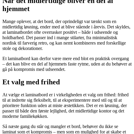
Når det midlertidige bliver en del af
hjemmet
Mange oplever, at det bord, der oprindeligt var tænkt som en
midlertidig løsning, ender med at blive stående i årevis. Det skyldes,
at laminatbordet ofte overrasker positivt – både i udseende og
holdbarhed. Det passer ind i mange stilarter, fra minimalistisk
nordisk til farverig retro, og kan nemt kombineres med forskellige
stole og dekorationer.
Et laminatbord kan derfor være mere end blot en praktisk overgang
– det kan blive en del af hjemmets faste rytme, uden at du behøver at
gå på kompromis med udseendet.
Et valg med frihed
At vælge et laminatbord er i virkeligheden et valg om frihed: frihed
til at indrette sig fleksibelt, til at eksperimentere med stil og til at
prioritere funktion uden at miste æstetikken. Det er en løsning, der
passer til både den første lejlighed, det midlertidige kontor og det
moderne familiekøkken.
Så næste gang du står og mangler et bord, behøver du ikke se
laminat som et kompromis – men som en mulighed for at skabe et