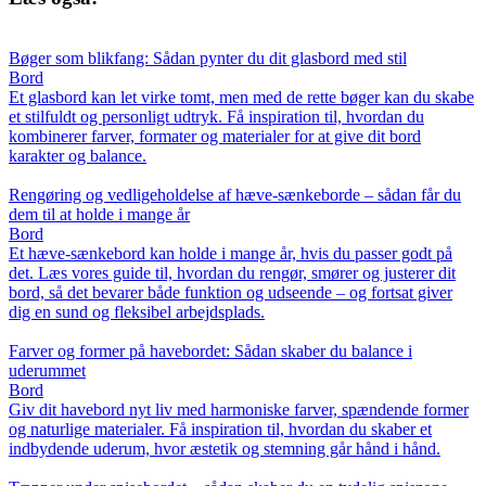
Bøger som blikfang: Sådan pynter du dit glasbord med stil
Bord
Et glasbord kan let virke tomt, men med de rette bøger kan du skabe
et stilfuldt og personligt udtryk. Få inspiration til, hvordan du
kombinerer farver, formater og materialer for at give dit bord
karakter og balance.
Rengøring og vedligeholdelse af hæve-sænkeborde – sådan får du
dem til at holde i mange år
Bord
Et hæve-sænkebord kan holde i mange år, hvis du passer godt på
det. Læs vores guide til, hvordan du rengør, smører og justerer dit
bord, så det bevarer både funktion og udseende – og fortsat giver
dig en sund og fleksibel arbejdsplads.
Farver og former på havebordet: Sådan skaber du balance i
uderummet
Bord
Giv dit havebord nyt liv med harmoniske farver, spændende former
og naturlige materialer. Få inspiration til, hvordan du skaber et
indbydende uderum, hvor æstetik og stemning går hånd i hånd.