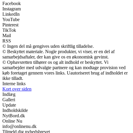
Facebook
Instagram
LinkedIn
YouTube
Pinterest
TikTok
Mail
RSS
© Ingen del må gengives uden skriftlig tilladelse.
© Beskyttet materiale. Nogle produkter, vi viser, er en del af
samarbejdsaftaler, der kan give os en økonomisk gevinst.
© Ophavsretten tilhører os og alt indhold er beskyttet. Vi
samarbejder med udvalgte partnere og kan modtage provision ved
køb foretaget gennem vores links. Uautoriseret brug af indholdet er
ikke tilladt.
Interne links
Kort over siden
Indlæg
Galleri
Update
Indholdskilde
NytBord.dk
Online Nu
info@onlinenu.dk
Tilmeld dig nyhedsbrevet