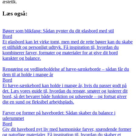
æstetik.
Læs også:
Bøger som blikfang: Sådan pynter du dit glasbord med stil
Bord
Et glasbord kan let virke tomt, men med de rette bøger kan du skabe
et stilfuldt og personligt udtryk. Få inspiration til, hvordan du
kombinerer farver, formater og materialer for at give dit bord
karakter og balance.
Rengøring og vedligeholdelse af hæve-sænkeborde – sådan får du
dem til at holde i mange år
Bord
Et hæve-sænkebord kan holde i mange år, hvis du passer godt på
det. Læs vores guide til, hvordan du rengør, smører og justerer dit
bord, så det bevarer både funktion og udseende – og fortsat giver
dig en sund og fleksibel arbejdsplads.
Farver og former på havebordet: Sådan skaber du balance i
uderummet
Bord
Giv dit havebord nyt liv med harmoniske farver, spændende former
og naturlige materialer. Få inspiration til, hvordan du skaber et