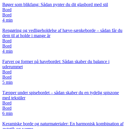
Bøger som blikfang: Sådan pynter du dit glasbord med stil
Bord
Bord
4 min
Rengøring og vedligeholdelse af hæve-sænkeborde – sådan får du
dem til at holde i mange år
Bord
Bord
4 min
Farver og former på havebordet: Sådan skaber du balance i
uderummet
Bord
Bord
5 min
Tæpper under spisebordet – sådan skaber du en tydelig spiszone
med tekstiler
Bord
Bord
6 min
Keramiske borde og naturmaterialer: En harmonisk kombination af
æstetik og varme