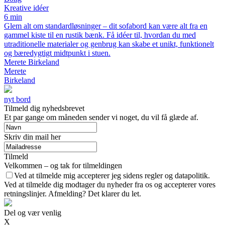
Kreative idéer
6 min
Glem alt om standardløsninger – dit sofabord kan være alt fra en
gammel kiste til en rustik bænk. Få idéer til, hvordan du med
utraditionelle materialer og genbrug kan skabe et unikt, funktionelt
og bæredygtigt midtpunkt i stuen.
Merete Birkeland
Merete
Birkeland
nyt bord
Tilmeld dig nyhedsbrevet
Et par gange om måneden sender vi noget, du vil få glæde af.
Skriv din mail her
Tilmeld
Velkommen – og tak for tilmeldingen
Ved at tilmelde mig accepterer jeg sidens regler og datapolitik.
Ved at tilmelde dig modtager du nyheder fra os og accepterer vores
retningslinjer. Afmelding? Det klarer du let.
Del og vær venlig
X