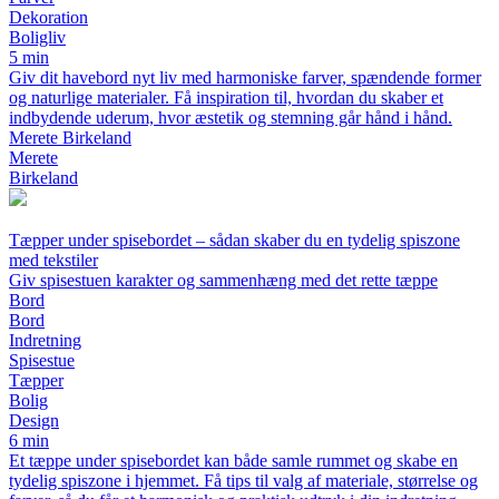
Dekoration
Boligliv
5 min
Giv dit havebord nyt liv med harmoniske farver, spændende former
og naturlige materialer. Få inspiration til, hvordan du skaber et
indbydende uderum, hvor æstetik og stemning går hånd i hånd.
Merete Birkeland
Merete
Birkeland
Tæpper under spisebordet – sådan skaber du en tydelig spiszone
med tekstiler
Giv spisestuen karakter og sammenhæng med det rette tæppe
Bord
Bord
Indretning
Spisestue
Tæpper
Bolig
Design
6 min
Et tæppe under spisebordet kan både samle rummet og skabe en
tydelig spiszone i hjemmet. Få tips til valg af materiale, størrelse og