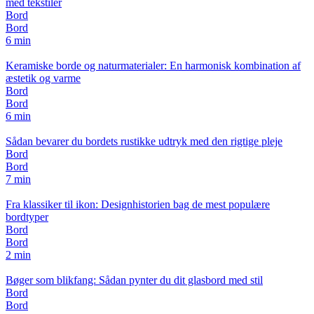
med tekstiler
Bord
Bord
6 min
Keramiske borde og naturmaterialer: En harmonisk kombination af
æstetik og varme
Bord
Bord
6 min
Sådan bevarer du bordets rustikke udtryk med den rigtige pleje
Bord
Bord
7 min
Fra klassiker til ikon: Designhistorien bag de mest populære
bordtyper
Bord
Bord
2 min
Bøger som blikfang: Sådan pynter du dit glasbord med stil
Bord
Bord