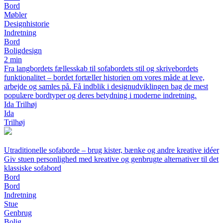
Bord
Møbler
Designhistorie
Indretning
Bord
Boligdesign
2 min
Fra langbordets fællesskab til sofabordets stil og skrivebordets
funktionalitet – bordet fortæller historien om vores måde at leve,
arbejde og samles på. Få indblik i designudviklingen bag de mest
populære bordtyper og deres betydning i moderne indretning.
Ida Trilhøj
Ida
Trilhøj
Utraditionelle sofaborde – brug kister, bænke og andre kreative idéer
Giv stuen personlighed med kreative og genbrugte alternativer til det
klassiske sofabord
Bord
Bord
Indretning
Stue
Genbrug
Bolig