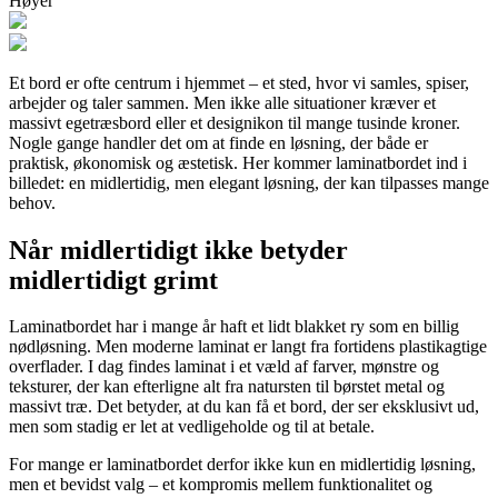
Høyer
Et bord er ofte centrum i hjemmet – et sted, hvor vi samles, spiser,
arbejder og taler sammen. Men ikke alle situationer kræver et
massivt egetræsbord eller et designikon til mange tusinde kroner.
Nogle gange handler det om at finde en løsning, der både er
praktisk, økonomisk og æstetisk. Her kommer laminatbordet ind i
billedet: en midlertidig, men elegant løsning, der kan tilpasses mange
behov.
Når midlertidigt ikke betyder
midlertidigt grimt
Laminatbordet har i mange år haft et lidt blakket ry som en billig
nødløsning. Men moderne laminat er langt fra fortidens plastikagtige
overflader. I dag findes laminat i et væld af farver, mønstre og
teksturer, der kan efterligne alt fra natursten til børstet metal og
massivt træ. Det betyder, at du kan få et bord, der ser eksklusivt ud,
men som stadig er let at vedligeholde og til at betale.
For mange er laminatbordet derfor ikke kun en midlertidig løsning,
men et bevidst valg – et kompromis mellem funktionalitet og