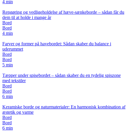
4 min
Rengøring og vedligeholdelse af hæve-sænkeborde – sådan får du
dem til at holde i mange år
Bord
Bord
4 min
Farver og former på havebordet: Sådan skaber du balance i
uderummet
Bord
Bord
5 min
Tæpper under spisebordet – sådan skaber du en tydelig spiszone
med tekstiler
Bord
Bord
6 min
Keramiske borde og naturmaterialer: En harmonisk kombination af
æstetik og varme
Bord
Bord
6 min