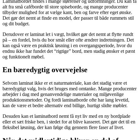
Laminatbordet findes i mange størrelser og udformninger. Du kan få
alt fra små caféborde til store spiseborde, og mange producenter
tilbyder mulighed for at vælge kant, ben og farve efter eget ønske.
Det gør det nemt at finde en model, der passer til både rummets stil
og dit budget.
Derudover er laminat let i vægt, hvilket gør det nemt at flytte rundt
på – en fordel, hvis du bor småt eller ofte ændrer indretningen. Det
kan også være en praktisk løsning i en overgangsperiode, hvor du
endnu ikke har fundet det “rigtige” bord, men stadig ønsker et pænt
og funktionelt møbel.
En bæredygtig overvejelse
Selvom laminat ikke er et naturmateriale, kan det stadig være et
bæredygtigt valg, hvis det bruges med omtanke. Mange producenter
arbejder i dag med genanvendelige materialer og miljøvenlige
produktionsmetoder. Og fordi laminatborde ofte har lang levetid,
kan de være et bedre alternativ end billige, hurtigt slidte møbler.
Desuden kan et laminatbord nemt få nyt liv med en ny bordplade
eller et sæt friske ben, i stedet for at blive kasseret. Det gør det til en
fleksibel løsning, der kan følge dig gennem flere faser af livet.