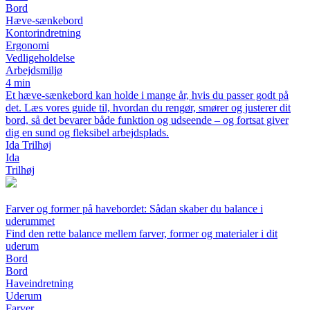
Bord
Hæve-sænkebord
Kontorindretning
Ergonomi
Vedligeholdelse
Arbejdsmiljø
4 min
Et hæve-sænkebord kan holde i mange år, hvis du passer godt på
det. Læs vores guide til, hvordan du rengør, smører og justerer dit
bord, så det bevarer både funktion og udseende – og fortsat giver
dig en sund og fleksibel arbejdsplads.
Ida Trilhøj
Ida
Trilhøj
Farver og former på havebordet: Sådan skaber du balance i
uderummet
Find den rette balance mellem farver, former og materialer i dit
uderum
Bord
Bord
Haveindretning
Uderum
Farver