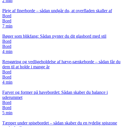
2 min
Pleje af finerborde – sådan undgår du, at overfladen skaller af
Bord
Bord
7 min
Bøger som blikfang: Sådan pynter du dit glasbord med stil
Bord
Bord
4 min
Rengøring og vedligeholdelse af hæve-sænkeborde – sådan får du
dem til at holde i mange år
Bord
Bord
4 min
Farver og former på havebordet: Sådan skaber du balance i
uderummet
Bord
Bord
5 min
Tæpper under spisebordet – sådan skaber du en tydelig spiszone