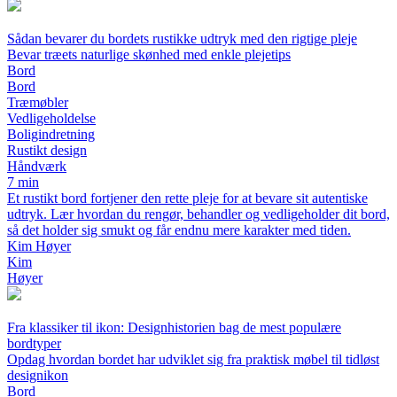
Sådan bevarer du bordets rustikke udtryk med den rigtige pleje
Bevar træets naturlige skønhed med enkle plejetips
Bord
Bord
Træmøbler
Vedligeholdelse
Boligindretning
Rustikt design
Håndværk
7 min
Et rustikt bord fortjener den rette pleje for at bevare sit autentiske
udtryk. Lær hvordan du rengør, behandler og vedligeholder dit bord,
så det holder sig smukt og får endnu mere karakter med tiden.
Kim Høyer
Kim
Høyer
Fra klassiker til ikon: Designhistorien bag de mest populære
bordtyper
Opdag hvordan bordet har udviklet sig fra praktisk møbel til tidløst
designikon
Bord