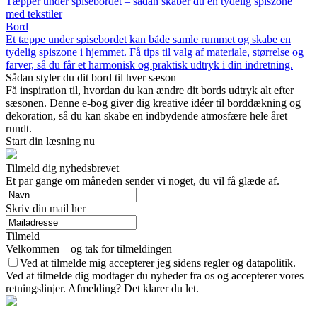
Tæpper under spisebordet – sådan skaber du en tydelig spiszone
med tekstiler
Bord
Et tæppe under spisebordet kan både samle rummet og skabe en
tydelig spiszone i hjemmet. Få tips til valg af materiale, størrelse og
farver, så du får et harmonisk og praktisk udtryk i din indretning.
Sådan styler du dit bord til hver sæson
Få inspiration til, hvordan du kan ændre dit bords udtryk alt efter
sæsonen. Denne e-bog giver dig kreative idéer til borddækning og
dekoration, så du kan skabe en indbydende atmosfære hele året
rundt.
Start din læsning nu
Tilmeld dig nyhedsbrevet
Et par gange om måneden sender vi noget, du vil få glæde af.
Skriv din mail her
Tilmeld
Velkommen – og tak for tilmeldingen
Ved at tilmelde mig accepterer jeg sidens regler og datapolitik.
Ved at tilmelde dig modtager du nyheder fra os og accepterer vores
retningslinjer. Afmelding? Det klarer du let.