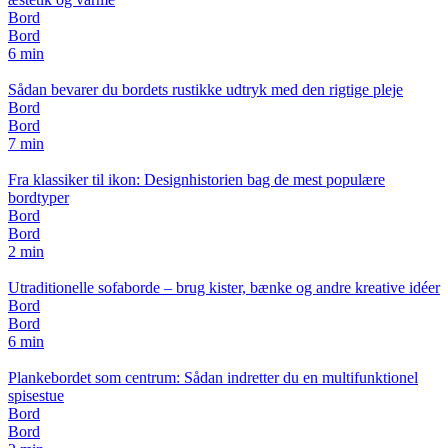
Bord
Bord
6 min
Sådan bevarer du bordets rustikke udtryk med den rigtige pleje
Bord
Bord
7 min
Fra klassiker til ikon: Designhistorien bag de mest populære
bordtyper
Bord
Bord
2 min
Utraditionelle sofaborde – brug kister, bænke og andre kreative idéer
Bord
Bord
6 min
Plankebordet som centrum: Sådan indretter du en multifunktionel
spisestue
Bord
Bord