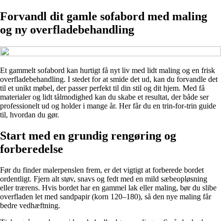
Forvandl dit gamle sofabord med maling
og ny overfladebehandling
Et gammelt sofabord kan hurtigt få nyt liv med lidt maling og en frisk
overfladebehandling. I stedet for at smide det ud, kan du forvandle det
til et unikt møbel, der passer perfekt til din stil og dit hjem. Med få
materialer og lidt tålmodighed kan du skabe et resultat, der både ser
professionelt ud og holder i mange år. Her får du en trin-for-trin guide
til, hvordan du gør.
Start med en grundig rengøring og
forberedelse
Før du finder malerpenslen frem, er det vigtigt at forberede bordet
ordentligt. Fjern alt støv, snavs og fedt med en mild sæbeopløsning
eller trærens. Hvis bordet har en gammel lak eller maling, bør du slibe
overfladen let med sandpapir (korn 120–180), så den nye maling får
bedre vedhæftning.