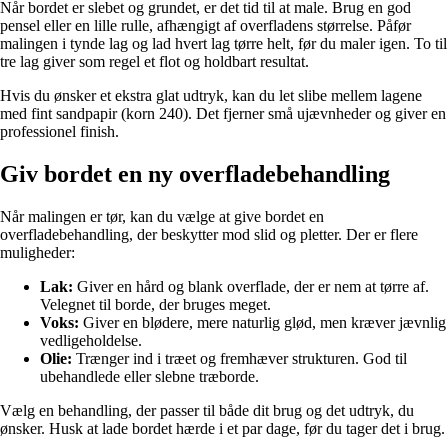
Når bordet er slebet og grundet, er det tid til at male. Brug en god
pensel eller en lille rulle, afhængigt af overfladens størrelse. Påfør
malingen i tynde lag og lad hvert lag tørre helt, før du maler igen. To til
tre lag giver som regel et flot og holdbart resultat.
Hvis du ønsker et ekstra glat udtryk, kan du let slibe mellem lagene
med fint sandpapir (korn 240). Det fjerner små ujævnheder og giver en
professionel finish.
Giv bordet en ny overfladebehandling
Når malingen er tør, kan du vælge at give bordet en
overfladebehandling, der beskytter mod slid og pletter. Der er flere
muligheder:
Lak:
Giver en hård og blank overflade, der er nem at tørre af.
Velegnet til borde, der bruges meget.
Voks:
Giver en blødere, mere naturlig glød, men kræver jævnlig
vedligeholdelse.
Olie:
Trænger ind i træet og fremhæver strukturen. God til
ubehandlede eller slebne træborde.
Vælg en behandling, der passer til både dit brug og det udtryk, du
ønsker. Husk at lade bordet hærde i et par dage, før du tager det i brug.