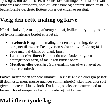
Tjek også, om der er ridser, hak eller løse samlinger. Små skader kan
udbedres med træspartel, som du lader tørre og derefter sliber jævnt. Jo
bedre forarbejde, desto flottere bliver det endelige resultat.
Vælg den rette maling og farve
Når du skal vælge maling, afhænger det af, hvilket udtryk du ønsker –
og hvilket materiale bordet er lavet af.
Træbord:
Brug en træmaling eller en akrylmaling, der er
beregnet til møbler. Den giver en slidstærk overflade og fås i
både mat, halvblank og blank finish.
Laminat eller finer:
Her kan du med fordel bruge en
hæftegrunder først, så malingen binder bedre.
Metalben eller detaljer:
Spraymaling kan give et jævnt og
moderne udtryk.
Farven sætter tonen for hele rummet. En klassisk hvid eller grå passer
til det meste, mens mørke nuancer som marineblå, skovgrøn eller sort
giver et mere eksklusivt look. Du kan også eksperimentere med to
farver – for eksempel en lys bordplade og mørke ben.
Mal i flere tynde lag