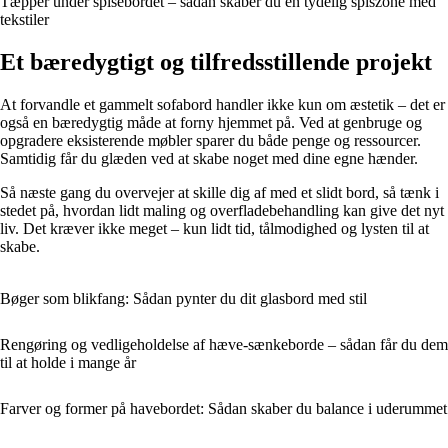
Tæpper under spisebordet – sådan skaber du en tydelig spiszone med
tekstiler
Et bæredygtigt og tilfredsstillende projekt
At forvandle et gammelt sofabord handler ikke kun om æstetik – det er
også en bæredygtig måde at forny hjemmet på. Ved at genbruge og
opgradere eksisterende møbler sparer du både penge og ressourcer.
Samtidig får du glæden ved at skabe noget med dine egne hænder.
Så næste gang du overvejer at skille dig af med et slidt bord, så tænk i
stedet på, hvordan lidt maling og overfladebehandling kan give det nyt
liv. Det kræver ikke meget – kun lidt tid, tålmodighed og lysten til at
skabe.
Bøger som blikfang: Sådan pynter du dit glasbord med stil
Rengøring og vedligeholdelse af hæve-sænkeborde – sådan får du dem
til at holde i mange år
Farver og former på havebordet: Sådan skaber du balance i uderummet